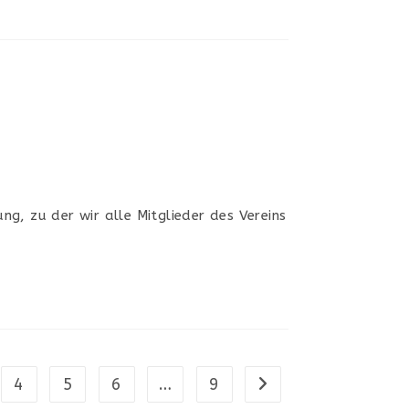
ng, zu der wir alle Mitglieder des Vereins
4
5
6
…
9
Zur nächsten Seite