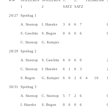
KW
SPIELERIN
SPIELERIN
1.
2.
TIEBREAK
1
2
SATZ
SATZ
26/27
Spieltag 1
A. Sisenop
I. Haneke
3
6
6
7
S. Gawlitta
S. Bogen
0
6
0
6
C. Sisenop
G. Kemper
28/29
Spieltag 2
A. Sisenop
S. Gawlitta
6
0
6
0
C. Sisenop
I. Haneke
6
1
6
3
S. Bogen
G. Kemper
6
0
2
6
4
10
30/31
Spieltag 3
A. Sisenop
C. Sisenop
5
7
2
6
I. Haneke
S. Bogen
0
6
0
6