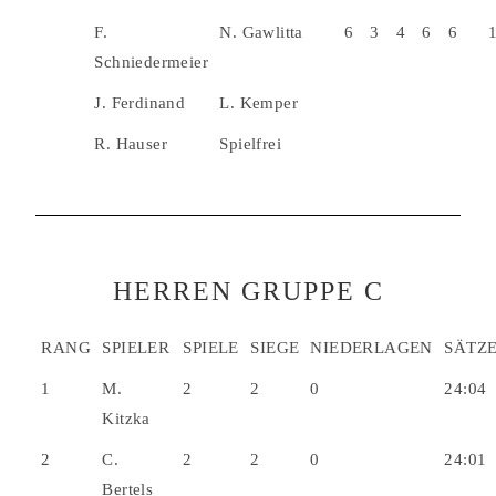
F.
N. Gawlitta
6
3
4
6
6
Schniedermeier
J. Ferdinand
L. Kemper
R. Hauser
Spielfrei
HERREN GRUPPE C
RANG
SPIELER
SPIELE
SIEGE
NIEDERLAGEN
SÄTZ
1
M.
2
2
0
24:04
Kitzka
2
C.
2
2
0
24:01
Bertels