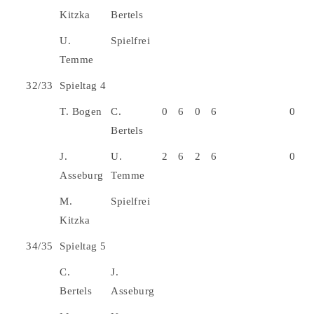
Kitzka
Bertels
U.
Spielfrei
Temme
32/33
Spieltag 4
T. Bogen
C.
0
6
0
6
0
Bertels
J.
U.
2
6
2
6
0
Asseburg
Temme
M.
Spielfrei
Kitzka
34/35
Spieltag 5
C.
J.
Bertels
Asseburg