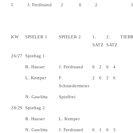
5
J. Ferdinand
2
0
2
KW
SPIELER 1
SPIELER 2
1.
2.
TIEB
SATZ
SATZ
26/27
Spieltag 1
R. Hauser
J. Ferdinand
6
2
6
4
L. Kemper
F.
2
6
2
6
Schniedermeier
N. Gawlitta
Spielfrei
28/29
Spieltag 2
R. Hauser
L. Kemper
N. Gawlitta
J. Ferdinand
6
1
6
3