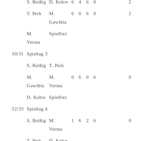
S. Reißig
D. Kohrs
6
4
6
0
2
T. Perk
M.
6
0
6
0
2
Gawlitta
M.
Spielfrei
Verma
30/31
Spieltag 3
S. Reißig
T. Perk
M.
M.
0
6
0
6
0
Gawlitta
Verma
D. Kohrs
Spielfrei
32/33
Spieltag 4
S. Reißig
M.
1
6
2
6
0
Verma
T. Perk
D. Kohrs