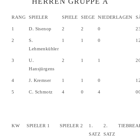
HERREN GRUPPE A
RANG
SPIELER
SPIELE
SIEGE
NIEDERLAGEN
S
1
D. Sisenop
2
2
0
2
2
S.
1
1
0
1
Lehmenkühler
3
U.
2
1
1
2
Hansjürgens
4
J. Kremser
1
1
0
1
5
C. Schmotz
4
0
4
0
KW
SPIELER 1
SPIELER 2
1.
2.
TIEBREA
SATZ
SATZ