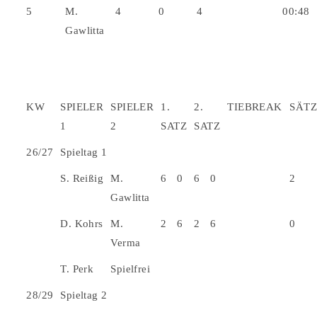
5
M.
4
0
4
00:48
Gawlitta
KW
SPIELER
SPIELER
1.
2.
TIEBREAK
SÄTZ
1
2
SATZ
SATZ
26/27
Spieltag 1
S. Reißig
M.
6
0
6
0
2
Gawlitta
D. Kohrs
M.
2
6
2
6
0
Verma
T. Perk
Spielfrei
28/29
Spieltag 2