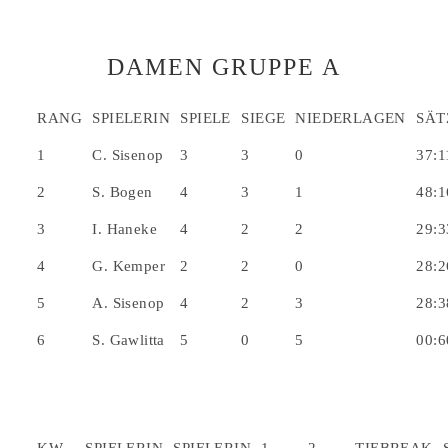
DAMEN GRUPPE A
RANG
SPIELERIN
SPIELE
SIEGE
NIEDERLAGEN
SÄT
1
C. Sisenop
3
3
0
37:1
2
S. Bogen
4
3
1
48:1
3
I. Haneke
4
2
2
29:3
4
G. Kemper
2
2
0
28:2
5
A. Sisenop
4
2
3
28:3
6
S. Gawlitta
5
0
5
00:6