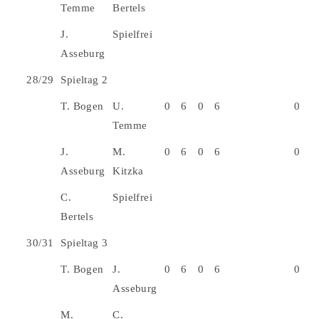
Temme
Bertels
J.
Spielfrei
Asseburg
28/29
Spieltag 2
T. Bogen
U.
0
6
0
6
0
Temme
J.
M.
0
6
0
6
0
Asseburg
Kitzka
C.
Spielfrei
Bertels
30/31
Spieltag 3
T. Bogen
J.
0
6
0
6
0
Asseburg
M.
C.