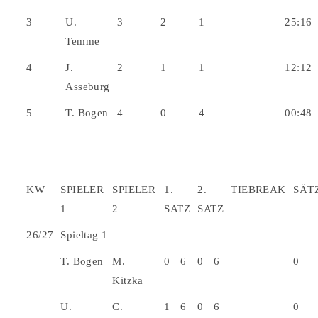
3
U.
3
2
1
25:16
Temme
4
J.
2
1
1
12:12
Asseburg
5
T. Bogen
4
0
4
00:48
KW
SPIELER
SPIELER
1.
2.
TIEBREAK
SÄT
1
2
SATZ
SATZ
26/27
Spieltag 1
T. Bogen
M.
0
6
0
6
0
Kitzka
U.
C.
1
6
0
6
0